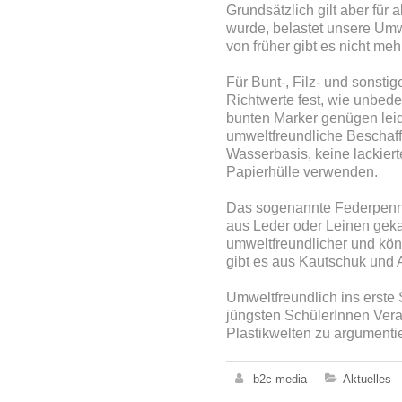
Grundsätzlich gilt aber für 
wurde, belastet unsere Umw
von früher gibt es nicht meh
Für Bunt-, Filz- und sonstig
Richtwerte fest, wie unbede
bunten Marker genügen leide
umweltfreundliche Beschaffu
Wasserbasis, keine lackiert
Papierhülle verwenden.
Das sogenannte Federpenna
aus Leder oder Leinen gekau
umweltfreundlicher und kön
gibt es aus Kautschuk und 
Umweltfreundlich ins erste 
jüngsten SchülerInnen Veran
Plastikwelten zu argumenti
b2c media
Aktuelles