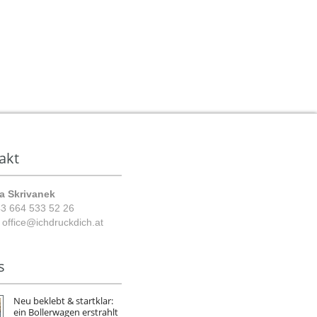
akt
a Skrivanek
3 664 533 52 26
:
office@ichdruckdich.at
s
Neu beklebt & startklar:
ein Bollerwagen erstrahlt