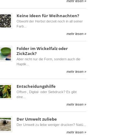
mehr lesen »
Keine Ideen für Weihnachten?
Obwohl der Herbst derzeit noch in all seiner
Farb
mehr lesen »
Folder im Wickelfalz oder
ZickZack?
Aber nicht nur die Form, sondern auch die
Haptik
mehr lesen »
Entscheidungshilfe
Offset-, Digital- oder Siebdruck? Es gibt
eine
mehr lesen »
Der Umwelt zuliebe
Der Umwelt zu liebe weniger drucken? Natü
mehr lesen »