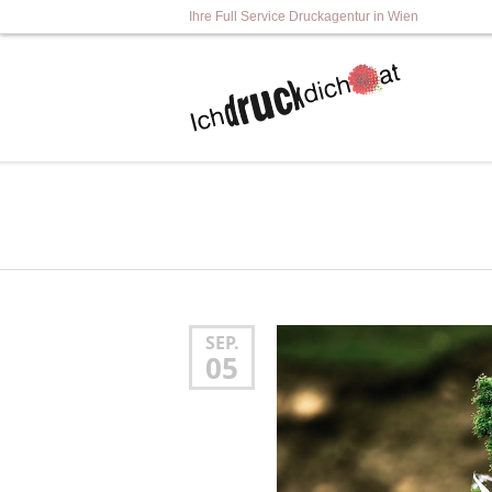
Ihre Full Service Druckagentur in Wien
SEP.
05