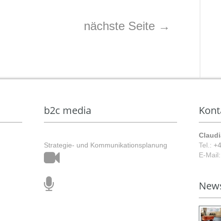
nächste Seite
→
b2c media
Kont
Claudi
Strategie- und Kommunikationsplanung
Tel.:
+4
E-Mail
Film
New
&
Ton
Animation
Stimmtraining
&