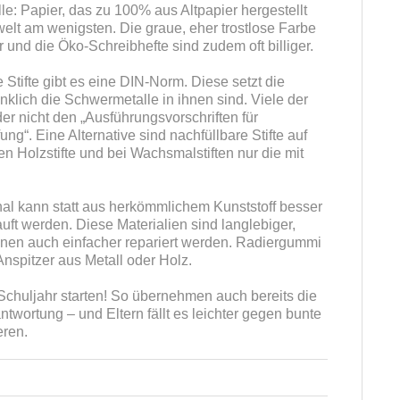
alle: Papier, das zu 100% aus Altpapier hergestellt
elt am wenigsten. Die graue, eher trostlose Farbe
r und die Öko-Schreibhefte sind zudem oft billiger.
e Stifte gibt es eine DIN-Norm. Diese setzt die
nklich die Schwermetalle in ihnen sind. Viele der
r nicht den „Ausführungsvorschriften für
ng“. Eine Alternative sind nachfüllbare Stifte auf
en Holzstifte und bei Wachsmalstiften nur die mit
l kann statt aus herkömmlichem Kunststoff besser
ft werden. Diese Materialien sind langlebiger,
nen auch einfacher repariert werden. Radiergummi
Anspitzer aus Metall oder Holz.
Schuljahr starten! So übernehmen auch bereits die
twortung – und Eltern fällt es leichter gegen bunte
eren.