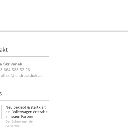
akt
a Skrivanek
3 664 533 52 26
:
office@ichdruckdich.at
s
Neu beklebt & startklar:
ein Bollerwagen erstrahlt
in neuen Farben
Der Bollerwagen der
Gebietsbe