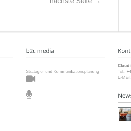
nächste Seite
→
b2c media
Kont
Claudi
Strategie- und Kommunikationsplanung
Tel.:
+4
E-Mail
Film
New
&
Ton
Animation
Stimmtraining
&
Musik