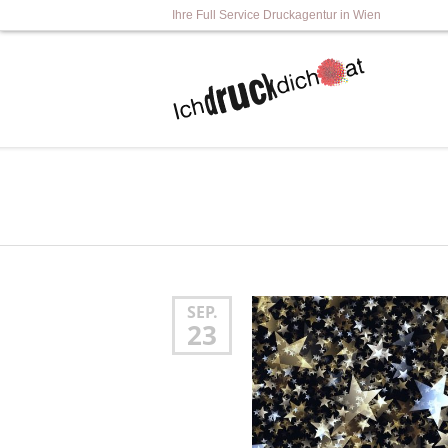
Ihre Full Service Druckagentur in Wien
SEP.
23