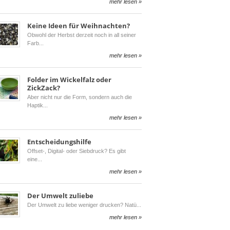
mehr lesen »
Keine Ideen für Weihnachten?
Obwohl der Herbst derzeit noch in all seiner
Farb
mehr lesen »
Folder im Wickelfalz oder
ZickZack?
Aber nicht nur die Form, sondern auch die
Haptik
mehr lesen »
Entscheidungshilfe
Offset-, Digital- oder Siebdruck? Es gibt
eine
mehr lesen »
Der Umwelt zuliebe
Der Umwelt zu liebe weniger drucken? Natü
mehr lesen »