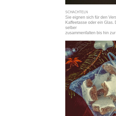
SCHACHTELN
Sie eignen sich für den Ve
Kaffeetasse oder ein Glas.
selber
zusammenfalten bis hin zur