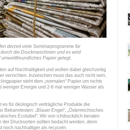
fen derzeit viele Seminarprogramme für
durch die Druckmaschinen und es wird
 umweltfreundliches Papier gelegt.
n auf Nachhaltigkeit und wollen dabei gleichzeitig
er verzichten. Inzwischen muss das auch nicht sein,
clingpapier steht dem „normalen“ Papier um nichts
l weniger Energie und 2-6 mal weniger Wasser als
t es für ökologisch verträgliche Produkte die
ei Bekanntesten: „Blauer Engel“, „Österreichisches
isches Ecolabel“. Wir von ichdruckdich beraten
 der Drucksorten sollten bedacht werden, denn
 noch nachhaltiger als recyceln.