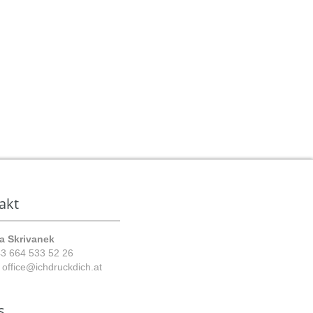
akt
a Skrivanek
3 664 533 52 26
:
office@ichdruckdich.at
s