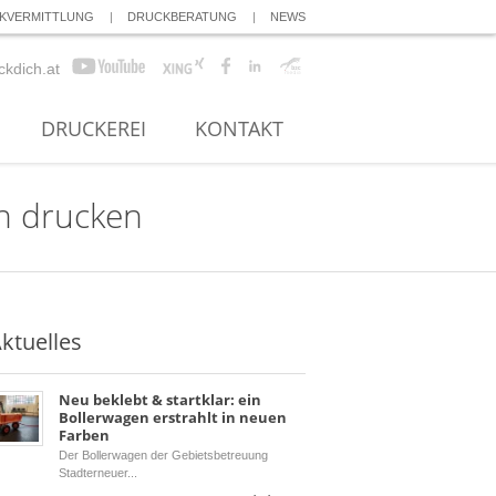
KVERMITTLUNG
DRUCKBERATUNG
NEWS
ckdich.at
DRUCKEREI
KONTAKT
h drucken
ktuelles
Neu beklebt & startklar: ein
Bollerwagen erstrahlt in neuen
Farben
Der Bollerwagen der Gebietsbetreuung
Stadterneuer