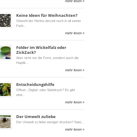
mehr lesen »
Keine Ideen für Weihnachten?
Obwohl der Herbst derzeit noch in all seiner
Farb
mehr lesen »
Folder im Wickelfalz oder
ZickZack?
Aber nicht nur die Form, sondern auch die
Haptik
mehr lesen »
Entscheidungshilfe
Offset-, Digital- oder Siebdruck? Es gibt
eine
mehr lesen »
Der Umwelt zuliebe
Der Umwelt zu liebe weniger drucken? Natü
mehr lesen »