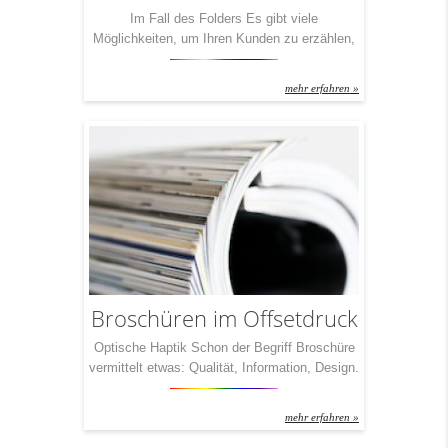
Im Fall des Folders Es gibt viele
Möglichkeiten, um Ihren Kunden zu erzählen,
was Sie so drauf haben. Eine der effektivsten
ist ohne Frage der Folder. Seit Jahrzehnten
mehr erfahren »
werden so Informationen an Kunden
übermittelt. Und seit Jahrzehnten beschäftigen
sich unsere Partner mit genau diesem Thema.
Unser Fazit: Ein Folder ist nur so viel Wert,
wie […]
Broschüren im Offsetdruck
Optische Haptik Schon der Begriff Broschüre
vermittelt etwas: Qualität, Information, Design.
Um nur drei Dinge zu nennen.
Dementsprechend wichtig ist es, eine
mehr erfahren »
Broschüre auch richtig zu drucken. Und – fast
noch wichtiger – die schön bedruckten Seiten