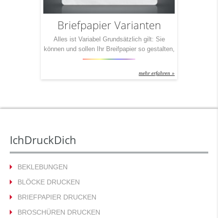
Briefpapier Varianten
Alles ist Variabel Grundsätzlich gilt: Sie
können und sollen Ihr Breifpapier so gestalten,
wie es perfekt zu Ihnen passt. Dennoch teilt
man grob in drei Varianten ein. Denn: Es
mehr erfahren »
macht doch einen Unterschied, ob Sie
Liebesbriefe schreiben wollen oder
Rechnungen! 1) Klassisch: Immer im 4c-
Druck, nicht abfallend, einseitig und mit 80-
Gramm-Papier 2) Business: Zweiseitig
bedrucktes Briefpapier […]
IchDruckDich
BEKLEBUNGEN
BLÖCKE DRUCKEN
BRIEFPAPIER DRUCKEN
BROSCHÜREN DRUCKEN