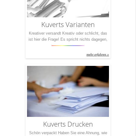
Kuverts Varianten
Kreativer versandt Kreativ oder schlicht, das
ist hier die Frage! Es spricht nichts dagegen,
einfach weiße Kuverts mit einem Adress-
Fenster zu verschicken. Es spricht aber auch
mehr erfahren »
nichts dagegen, die gleichen Inhalte mit
bunten Farben in die Welt hinaustragen zu
lassen. Je nach Anlass, das ist wohl der
Punkt dabei. Dennoch: Nicht nur Kleider
machen Leute – auch […]
Kuverts Drucken
Schön verpackt Haben Sie eine Ahnung, wie