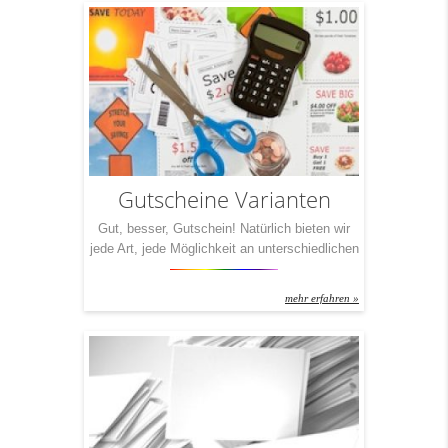
auch gekonnt zu verarbeiten. Zu Broschüren,
eben. Mit IchDruckDich haben Sie in Sachen
Broschüre den idealen Partner direkt […]
Gutscheine Varianten
Gut, besser, Gutschein! Natürlich bieten wir
jede Art, jede Möglichkeit an unterschiedlichen
Gutschein-Drucken an. Grundsätzlich gilt auch
hier: Geht nicht, gibt‘s nicht. Egal welche
mehr erfahren »
Veredelung Sie wünschen, egal welches
Papier, welches Format – IchDruckDich
macht‘s für Sie auf jeden Fall möglich.
Dennoch haben wir für Sie drei Pakete
geschnürt, die wir Ihnen ob der großen […]