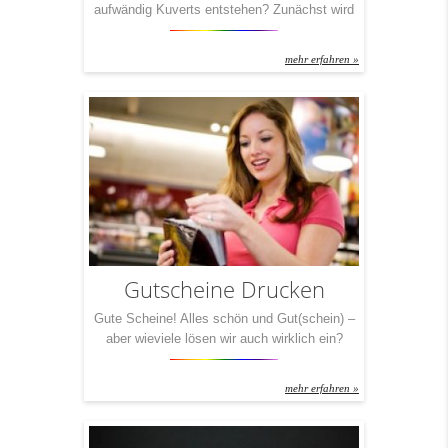
aufwändig Kuverts entstehen? Zunächst wird
– ausgehend von der Papierrolle – der Innen-
und Außendruck des Umschlages im
mehr erfahren »
Flexodruckverfahren aufgebracht. Danach wird
die Umschlagssilhouette ausgestanzt, dann
erfolgt die Fensterung inkl. des Einklebens der
Fensterfolie, danach die
Seitenklappengummierung und anschließend
das Aufbringen der
Verschlussklappengummierung. Nach dem
Trocknen der Verschlussklappe […]
Gutscheine Drucken
Gute Scheine! Alles schön und Gut(schein) –
aber wieviele lösen wir auch wirklich ein?
Kleine Frage: Wieviele Gutscheine haben Sie
zu Hause herumliegen? Manche verjähren,
mehr erfahren »
andere verliert man und auf wieder andere wird
einfach mal schnell vergessen. Zweite Frage:
Welche Gutscheine heben Sie auf, tragen Sie