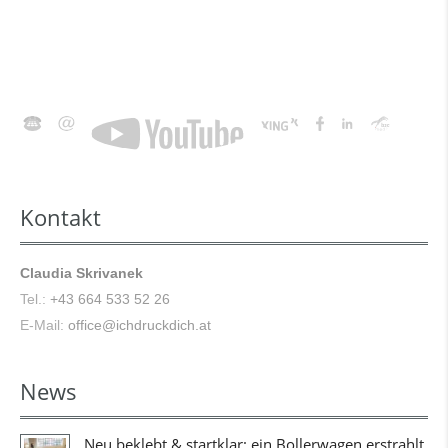
Animation
Stimmtraining
&
Musik
Kontakt
Claudia Skrivanek
Tel.:
+43 664 533 52 26
E-Mail:
office@ichdruckdich.at
News
Neu beklebt & startklar: ein Bollerwagen erstrahlt