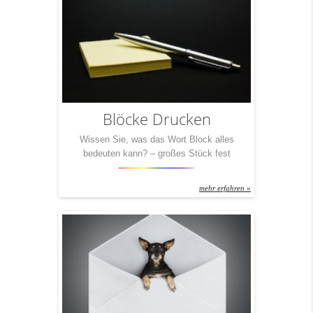
in der Tasche mit und lösen Sie ganz
bestimmt […]
Blöcke Drucken
Wissen Sie, was das Wort Block alles
bedeuten kann? – großes Stück fest
verbundenen Materials, meist quaderförmig –
einheitlich auftretender Zusammenschluss von
mehr erfahren »
Parteien oder Staaten – Häuserkomplex, der
nicht von Straßen durchschnitten wird – eine
Rolle, über die ein Tauwerk umgeleitet wird –
die Abwehr beim Volleyball – Folterinstrument,
Teil des Prangers – Briefmarke(n) mit […]