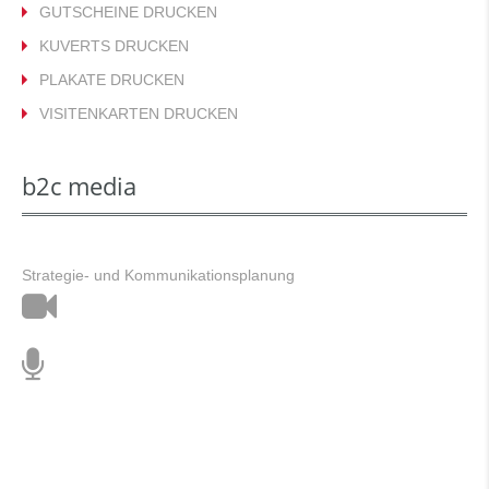
GUTSCHEINE DRUCKEN
KUVERTS DRUCKEN
PLAKATE DRUCKEN
VISITENKARTEN DRUCKEN
b2c media
Strategie- und Kommunikationsplanung
Film
&
Ton
Animation
Stimmtraining
&
Musik