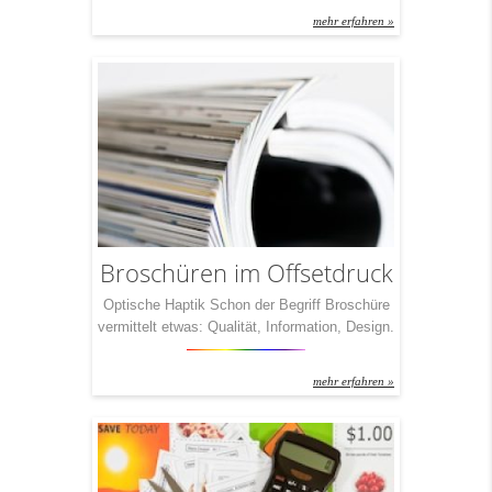
ist ohne Frage der Folder. Seit Jahrzehnten
mehr erfahren »
werden so Informationen an Kunden
übermittelt. Und seit Jahrzehnten beschäftigen
sich unsere Partner mit genau diesem Thema.
Unser Fazit: Ein Folder ist nur so viel Wert,
wie […]
Broschüren im Offsetdruck
Optische Haptik Schon der Begriff Broschüre
vermittelt etwas: Qualität, Information, Design.
Um nur drei Dinge zu nennen.
Dementsprechend wichtig ist es, eine
mehr erfahren »
Broschüre auch richtig zu drucken. Und – fast
noch wichtiger – die schön bedruckten Seiten
auch gekonnt zu verarbeiten. Zu Broschüren,
eben. Mit IchDruckDich haben Sie in Sachen
Broschüre den idealen Partner direkt […]