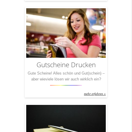
Flexodruckverfahren aufgebracht. Danach wird
die Umschlagssilhouette ausgestanzt, dann
erfolgt die Fensterung inkl. des Einklebens der
Fensterfolie, danach die
Seitenklappengummierung und anschließend
das Aufbringen der
Verschlussklappengummierung. Nach dem
Trocknen der Verschlussklappe […]
Gutscheine Drucken
Gute Scheine! Alles schön und Gut(schein) –
aber wieviele lösen wir auch wirklich ein?
Kleine Frage: Wieviele Gutscheine haben Sie
zu Hause herumliegen? Manche verjähren,
mehr erfahren »
andere verliert man und auf wieder andere wird
einfach mal schnell vergessen. Zweite Frage:
Welche Gutscheine heben Sie auf, tragen Sie
in der Tasche mit und lösen Sie ganz
bestimmt […]