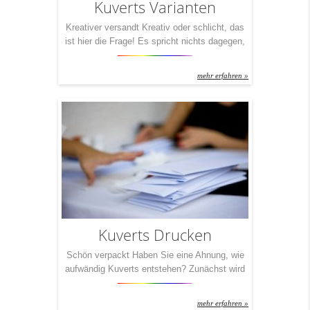
Kuverts Varianten
Kreativer versandt Kreativ oder schlicht, das
ist hier die Frage! Es spricht nichts dagegen,
einfach weiße Kuverts mit einem Adress-
Fenster zu verschicken. Es spricht aber auch
mehr erfahren »
nichts dagegen, die gleichen Inhalte mit
bunten Farben in die Welt hinaustragen zu
lassen. Je nach Anlass, das ist wohl der
Punkt dabei. Dennoch: Nicht nur Kleider
machen Leute – auch […]
Kuverts Drucken
Schön verpackt Haben Sie eine Ahnung, wie
aufwändig Kuverts entstehen? Zunächst wird
– ausgehend von der Papierrolle – der Innen-
und Außendruck des Umschlages im
mehr erfahren »