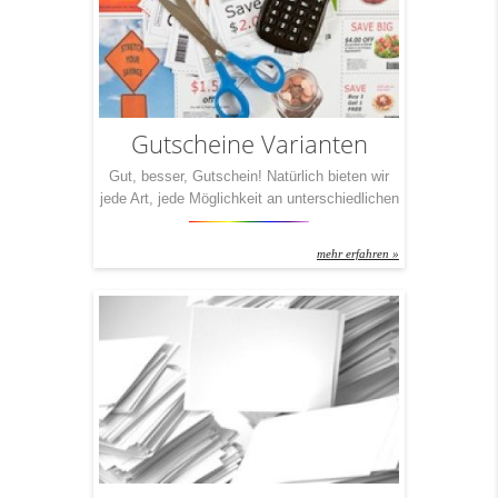
Gutscheine Varianten
Gut, besser, Gutschein! Natürlich bieten wir
jede Art, jede Möglichkeit an unterschiedlichen
Gutschein-Drucken an. Grundsätzlich gilt auch
hier: Geht nicht, gibt‘s nicht. Egal welche
mehr erfahren »
Veredelung Sie wünschen, egal welches
Papier, welches Format – IchDruckDich
macht‘s für Sie auf jeden Fall möglich.
Dennoch haben wir für Sie drei Pakete
geschnürt, die wir Ihnen ob der großen […]