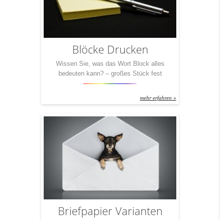
Blöcke Drucken
Wissen Sie, was das Wort Block alles
bedeuten kann? – großes Stück fest
verbundenen Materials, meist quaderförmig –
einheitlich auftretender Zusammenschluss von
mehr erfahren »
Parteien oder Staaten – Häuserkomplex, der
nicht von Straßen durchschnitten wird – eine
Rolle, über die ein Tauwerk umgeleitet wird –
die Abwehr beim Volleyball – Folterinstrument,
Teil des Prangers – Briefmarke(n) mit […]
Briefpapier Varianten