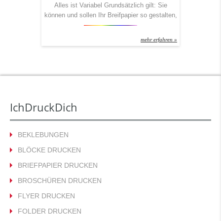
Alles ist Variabel Grundsätzlich gilt: Sie
können und sollen Ihr Breifpapier so gestalten,
wie es perfekt zu Ihnen passt. Dennoch teilt
man grob in drei Varianten ein. Denn: Es
mehr erfahren »
macht doch einen Unterschied, ob Sie
Liebesbriefe schreiben wollen oder
Rechnungen! 1) Klassisch: Immer im 4c-
Druck, nicht abfallend, einseitig und mit 80-
Gramm-Papier 2) Business: Zweiseitig
bedrucktes Briefpapier […]
IchDruckDich
BEKLEBUNGEN
BLÖCKE DRUCKEN
BRIEFPAPIER DRUCKEN
BROSCHÜREN DRUCKEN
FLYER DRUCKEN
FOLDER DRUCKEN