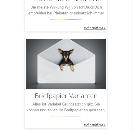
Die meiste Wirkung Wir von IchDruckDich
empfehlen bei Plakaten grundsätzlich immer
den Offsetdruck. Das heißt nicht, dass wir sie
nicht auch digital drucken lassen können oder
mehr erfahren »
wollen – natürlich. Aber im Sinne unserer
Kunden sei gesagt – gerade dann, wenn große
Flächen bedruckt werden, sieht man sofort
einen Qualitätsverlust. Und man sieht diesen
Qualitätsverlust dann […]
Briefpapier Varianten
Alles ist Variabel Grundsätzlich gilt: Sie
können und sollen Ihr Breifpapier so gestalten,
wie es perfekt zu Ihnen passt. Dennoch teilt
man grob in drei Varianten ein. Denn: Es
mehr erfahren »
macht doch einen Unterschied, ob Sie