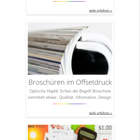
was Sie so drauf haben. Eine der effektivsten
ist ohne Frage der Folder. Seit Jahrzehnten
mehr erfahren »
werden so Informationen an Kunden
übermittelt. Und seit Jahrzehnten beschäftigen
sich unsere Partner mit genau diesem Thema.
Unser Fazit: Ein Folder ist nur so viel Wert,
wie […]
Broschüren im Offsetdruck
Optische Haptik Schon der Begriff Broschüre
vermittelt etwas: Qualität, Information, Design.
Um nur drei Dinge zu nennen.
Dementsprechend wichtig ist es, eine
mehr erfahren »
Broschüre auch richtig zu drucken. Und – fast
noch wichtiger – die schön bedruckten Seiten
auch gekonnt zu verarbeiten. Zu Broschüren,
eben. Mit IchDruckDich haben Sie in Sachen