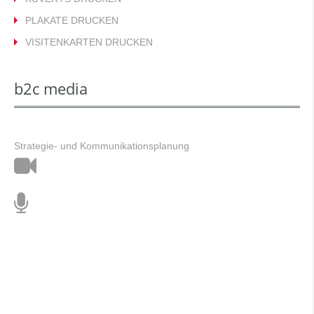
PLAKATE DRUCKEN
VISITENKARTEN DRUCKEN
b2c media
Strategie- und Kommunikationsplanung
Film
&
Ton
Animation
Stimmtraining
&
Musik