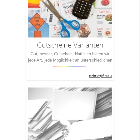
Broschüre den idealen Partner direkt […]
Gutscheine Varianten
Gut, besser, Gutschein! Natürlich bieten wir
jede Art, jede Möglichkeit an unterschiedlichen
Gutschein-Drucken an. Grundsätzlich gilt auch
hier: Geht nicht, gibt‘s nicht. Egal welche
mehr erfahren »
Veredelung Sie wünschen, egal welches
Papier, welches Format – IchDruckDich
macht‘s für Sie auf jeden Fall möglich.
Dennoch haben wir für Sie drei Pakete
geschnürt, die wir Ihnen ob der großen […]