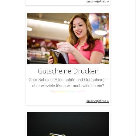
mehr erfahren »
Flexodruckverfahren aufgebracht. Danach wird
die Umschlagssilhouette ausgestanzt, dann
erfolgt die Fensterung inkl. des Einklebens der
Fensterfolie, danach die
Seitenklappengummierung und anschließend
das Aufbringen der
Verschlussklappengummierung. Nach dem
Trocknen der Verschlussklappe […]
Gutscheine Drucken
Gute Scheine! Alles schön und Gut(schein) –
aber wieviele lösen wir auch wirklich ein?
Kleine Frage: Wieviele Gutscheine haben Sie
zu Hause herumliegen? Manche verjähren,
mehr erfahren »
andere verliert man und auf wieder andere wird
einfach mal schnell vergessen. Zweite Frage:
Welche Gutscheine heben Sie auf, tragen Sie
in der Tasche mit und lösen Sie ganz
bestimmt […]