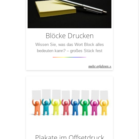
Blöcke Drucken
Wissen Sie, was das Wort Block alles
bedeuten kann? – großes Stück fest
verbundenen Materials, meist quaderförmig –
einheitlich auftretender Zusammenschluss von
mehr erfahren »
Parteien oder Staaten – Häuserkomplex, der
nicht von Straßen durchschnitten wird – eine
Rolle, über die ein Tauwerk umgeleitet wird –
die Abwehr beim Volleyball – Folterinstrument,
Teil des Prangers – Briefmarke(n) mit […]
Plakate im Offsetdruck