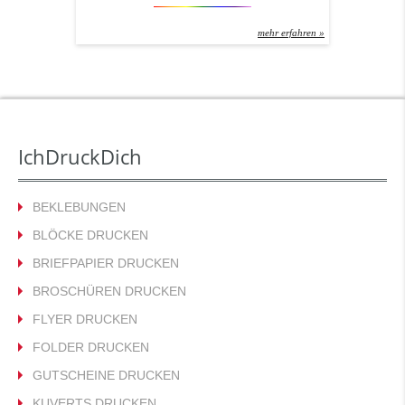
– da mischen wir uns nicht ein. Aber: Wie Sie
Ihren Block drucken, da stehen wir gerne mit
mehr erfahren »
Rat und Tat zur Seite! Erster Tipp: Immer im
Offsetverfahren drucken lassen! Sonst wird
aus ihrem schönen Block sehr schnell
Altpapier – ohne, dass er […]
IchDruckDich
BEKLEBUNGEN
BLÖCKE DRUCKEN
BRIEFPAPIER DRUCKEN
BROSCHÜREN DRUCKEN
FLYER DRUCKEN
FOLDER DRUCKEN
GUTSCHEINE DRUCKEN
KUVERTS DRUCKEN