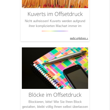
Kuverts im Offsetdruck
Nicht aufreissen! Kuverts werden aufgrund
ihrer komplizierten Machart immer im
Offsetverfahren gedruckt. Das hat aber noch
einen ganz anderen Grund und Vorteil: Jeder
mehr erfahren »
kann seinen Kuverts einen ganz besonderen
Look geben! Mit unseren Partnern garantieren
wir Ihnen, mit nur einem Postwurf schon in
Erinnerung zu bleiben. Denn mit ein bisschen
Kreativität kann jeder seinen ganz
persönlichen […]
Blöcke im Offsetdruck
Blockieren, bitte! Wie Sie Ihren Block
gestalten, bleibt völlig Ihnen selbst überlassen