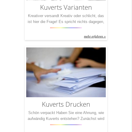
Kuverts Varianten
Kreativer versandt Kreativ oder schlicht, das
ist hier die Frage! Es spricht nichts dagegen,
einfach weiße Kuverts mit einem Adress-
Fenster zu verschicken. Es spricht aber auch
mehr erfahren »
nichts dagegen, die gleichen Inhalte mit
bunten Farben in die Welt hinaustragen zu
lassen. Je nach Anlass, das ist wohl der
Punkt dabei. Dennoch: Nicht nur Kleider
machen Leute – auch […]
Kuverts Drucken
Schön verpackt Haben Sie eine Ahnung, wie
aufwändig Kuverts entstehen? Zunächst wird
– ausgehend von der Papierrolle – der Innen-
und Außendruck des Umschlages im