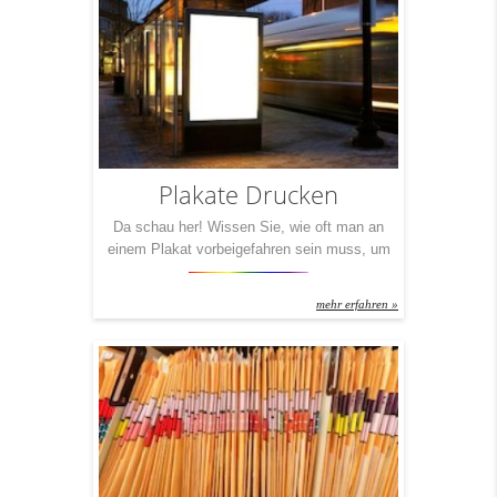
Dinge möglich, die man eigentlich nur aus
dem Magazindruck kennt. Sonderfarben.
Veredelungen in höchster Qualität. […]
Plakate Drucken
Da schau her! Wissen Sie, wie oft man an
einem Plakat vorbeigefahren sein muss, um
es registriert zu haben? Im Schnitt 30 Mal!
Verdammt oft, werden Sie jetzt denken.
mehr erfahren »
Richtig. Aber dies ist ein Mittelwert. Einer, in
den all diese wirklich schlechten Plakate
eingerechnet sind. Machen Sie es besser und
Ihr Plakat wird seine Wirkung […]