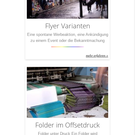
Flyer Varianten
Eine spontane Werbeaktion, eine Ankündigung
zu einem Event oder die Bekanntmachung
einer Großveranstaltung! Flyer erfüllen in
vielerlei Hinsicht ihren Zweck. Ob klein und
mehr erfahren »
handlich oder groß und auffallend. Unsere
Flyer sind hochwertig und dennoch günstig.
Verschiedene Falzarten machen Ihren Flyer
individuell.
Folder im Offsetdruck
Folder unter Druck Ein Folder wird