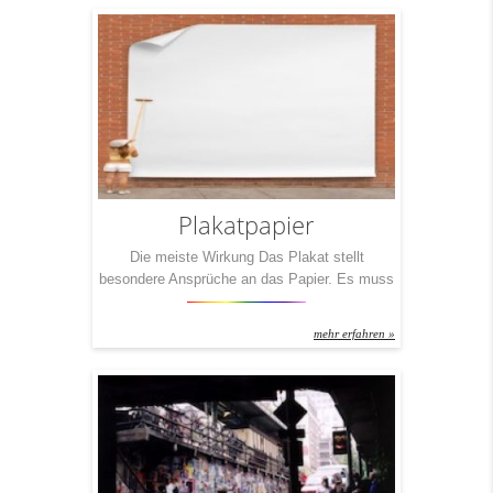
Liebesbriefe schreiben wollen oder
Rechnungen! 1) Klassisch: Immer im 4c-
Druck, nicht abfallend, einseitig und mit 80-
Gramm-Papier 2) Business: Zweiseitig
bedrucktes Briefpapier […]
Plakatpapier
Die meiste Wirkung Das Plakat stellt
besondere Ansprüche an das Papier. Es muss
sich durch eine hohe Lichtundurchlässigkeit
auszeichnen und dennoch hauchdünn sein. Es
mehr erfahren »
muss einen hohen Weißegrad samt
besonderer Farbbrillanz aufweisen. Außerdem
muss das Plakatpapier nicht nur starken
Temperaturschwankungen sondern auch jeder
Witterung trotzen. Sie sehen – das mit dem
Plakatpapier ist so eine Sache. Deshalb […]