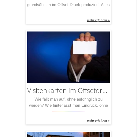
grundsätzlich im Offset-Druck produziert. Alles
andere würde bedeuten, Perlen vor die Säue
zu werfen. Denn: Was haben Sie davon, Ihre
mehr erfahren »
besonderen Inhalte auf einem weniger
besonderen Papier mit einer weniger
besonderen Technik verewigt zu sehen? Mit
unseren Offset-Druck-Partnern garantieren wir
Ihnen Folder mit jeder Grammatur und jeder
Veredelung, die […]
Visitenkarten im Offsetdruck
Wie fällt man auf, ohne aufdringlich zu
werden? Wie hinterlässt man Eindruck, ohne
Druck zu machen? Wie bleibt man in
Erinnerung – in positiver Erinnerung? Mit
mehr erfahren »
Visitenkarten, die im Offset-Verfahren gefertigt
wurden, ist das ein leichtes Spiel. Denn mit
diesem hochwertigen Druckverfahren werden