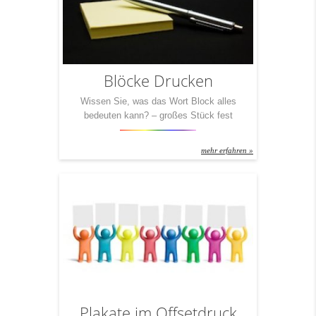
Blöcke Drucken
Wissen Sie, was das Wort Block alles
bedeuten kann? – großes Stück fest
verbundenen Materials, meist quaderförmig –
einheitlich auftretender Zusammenschluss von
mehr erfahren »
Parteien oder Staaten – Häuserkomplex, der
nicht von Straßen durchschnitten wird – eine
Rolle, über die ein Tauwerk umgeleitet wird –
die Abwehr beim Volleyball – Folterinstrument,
Teil des Prangers – Briefmarke(n) mit […]
Plakate im Offsetdruck