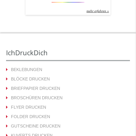
– da mischen wir uns nicht ein. Aber: Wie Sie
Ihren Block drucken, da stehen wir gerne mit
mehr erfahren »
Rat und Tat zur Seite! Erster Tipp: Immer im
Offsetverfahren drucken lassen! Sonst wird
aus ihrem schönen Block sehr schnell
Altpapier – ohne, dass er […]
IchDruckDich
BEKLEBUNGEN
BLÖCKE DRUCKEN
BRIEFPAPIER DRUCKEN
BROSCHÜREN DRUCKEN
FLYER DRUCKEN
FOLDER DRUCKEN
GUTSCHEINE DRUCKEN
KUVERTS DRUCKEN