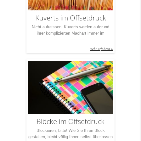
Kuverts im Offsetdruck
Nicht aufreissen! Kuverts werden aufgrund
ihrer komplizierten Machart immer im
Offsetverfahren gedruckt. Das hat aber noch
einen ganz anderen Grund und Vorteil: Jeder
mehr erfahren »
kann seinen Kuverts einen ganz besonderen
Look geben! Mit unseren Partnern garantieren
wir Ihnen, mit nur einem Postwurf schon in
Erinnerung zu bleiben. Denn mit ein bisschen
Kreativität kann jeder seinen ganz
persönlichen […]
Blöcke im Offsetdruck
Blockieren, bitte! Wie Sie Ihren Block
gestalten, bleibt völlig Ihnen selbst überlassen