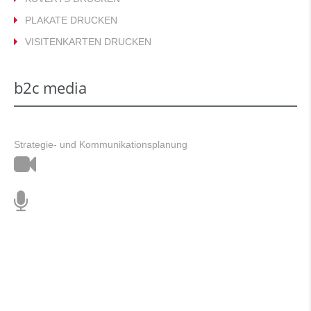
PLAKATE DRUCKEN
VISITENKARTEN DRUCKEN
b2c media
Strategie- und Kommunikationsplanung
Film
&
Ton
Animation
Stimmtraining
&
Musik