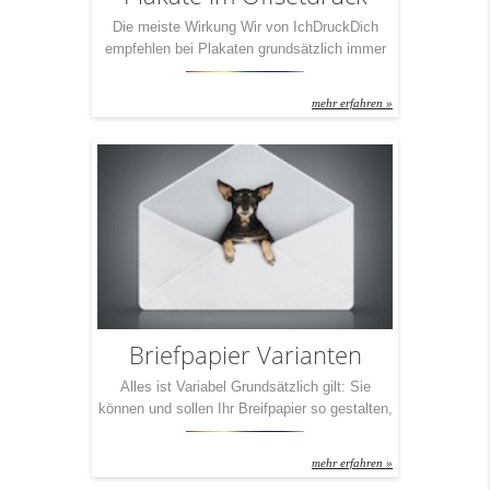
Die meiste Wirkung Wir von IchDruckDich
empfehlen bei Plakaten grundsätzlich immer
den Offsetdruck. Das heißt nicht, dass wir sie
nicht auch digital drucken lassen können oder
mehr erfahren »
wollen – natürlich. Aber im Sinne unserer
Kunden sei gesagt – gerade dann, wenn große
Flächen bedruckt werden, sieht man sofort
einen Qualitätsverlust. Und man sieht diesen
Qualitätsverlust dann […]
Briefpapier Varianten
Alles ist Variabel Grundsätzlich gilt: Sie
können und sollen Ihr Breifpapier so gestalten,
wie es perfekt zu Ihnen passt. Dennoch teilt
man grob in drei Varianten ein. Denn: Es
mehr erfahren »
macht doch einen Unterschied, ob Sie