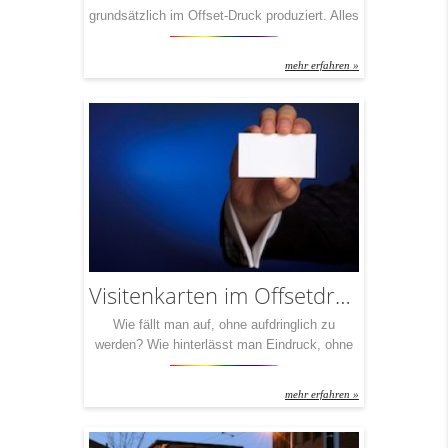
grundsätzlich im Offset-Druck produziert. Alles
andere würde bedeuten, Perlen vor die Säue
zu werfen. Denn: Was haben Sie davon, Ihre
mehr erfahren »
besonderen Inhalte auf einem weniger
besonderen Papier mit einer weniger
besonderen Technik verewigt zu sehen? Mit
unseren Offset-Druck-Partnern garantieren wir
Ihnen Folder mit jeder Grammatur und jeder
Veredelung, die […]
Visitenkarten im Offsetdruck
Wie fällt man auf, ohne aufdringlich zu
werden? Wie hinterlässt man Eindruck, ohne
Druck zu machen? Wie bleibt man in
Erinnerung – in positiver Erinnerung? Mit
mehr erfahren »
Visitenkarten, die im Offset-Verfahren gefertigt
wurden, ist das ein leichtes Spiel. Denn mit
diesem hochwertigen Druckverfahren werden