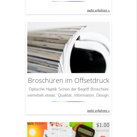
was Sie so drauf haben. Eine der effektivsten
ist ohne Frage der Folder. Seit Jahrzehnten
mehr erfahren »
werden so Informationen an Kunden
übermittelt. Und seit Jahrzehnten beschäftigen
sich unsere Partner mit genau diesem Thema.
Unser Fazit: Ein Folder ist nur so viel Wert,
wie […]
Broschüren im Offsetdruck
Optische Haptik Schon der Begriff Broschüre
vermittelt etwas: Qualität, Information, Design.
Um nur drei Dinge zu nennen.
Dementsprechend wichtig ist es, eine
mehr erfahren »
Broschüre auch richtig zu drucken. Und – fast
noch wichtiger – die schön bedruckten Seiten
auch gekonnt zu verarbeiten. Zu Broschüren,
eben. Mit IchDruckDich haben Sie in Sachen