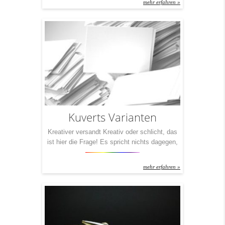
mehr erfahren »
andere verliert man und auf wieder andere wird
einfach mal schnell vergessen. Zweite Frage:
Welche Gutscheine heben Sie auf, tragen Sie
in der Tasche mit und lösen Sie ganz
bestimmt […]
Kuverts Varianten
Kreativer versandt Kreativ oder schlicht, das
ist hier die Frage! Es spricht nichts dagegen,
einfach weiße Kuverts mit einem Adress-
Fenster zu verschicken. Es spricht aber auch
mehr erfahren »
nichts dagegen, die gleichen Inhalte mit
bunten Farben in die Welt hinaustragen zu
lassen. Je nach Anlass, das ist wohl der
Punkt dabei. Dennoch: Nicht nur Kleider
machen Leute – auch […]