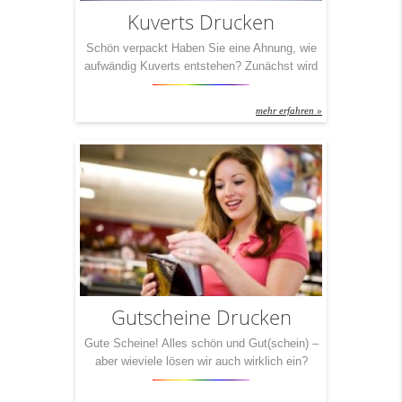
Kuverts Drucken
Schön verpackt Haben Sie eine Ahnung, wie
aufwändig Kuverts entstehen? Zunächst wird
– ausgehend von der Papierrolle – der Innen-
und Außendruck des Umschlages im
mehr erfahren »
Flexodruckverfahren aufgebracht. Danach wird
die Umschlagssilhouette ausgestanzt, dann
erfolgt die Fensterung inkl. des Einklebens der
Fensterfolie, danach die
Seitenklappengummierung und anschließend
das Aufbringen der
Verschlussklappengummierung. Nach dem
Trocknen der Verschlussklappe […]
Gutscheine Drucken
Gute Scheine! Alles schön und Gut(schein) –
aber wieviele lösen wir auch wirklich ein?
Kleine Frage: Wieviele Gutscheine haben Sie
zu Hause herumliegen? Manche verjähren,