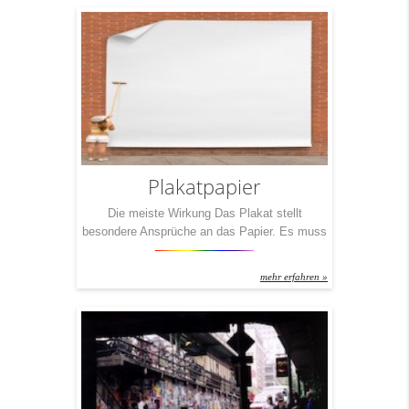
Liebesbriefe schreiben wollen oder
Rechnungen! 1) Klassisch: Immer im 4c-
Druck, nicht abfallend, einseitig und mit 80-
Gramm-Papier 2) Business: Zweiseitig
bedrucktes Briefpapier […]
Plakatpapier
Die meiste Wirkung Das Plakat stellt
besondere Ansprüche an das Papier. Es muss
sich durch eine hohe Lichtundurchlässigkeit
auszeichnen und dennoch hauchdünn sein. Es
mehr erfahren »
muss einen hohen Weißegrad samt
besonderer Farbbrillanz aufweisen. Außerdem
muss das Plakatpapier nicht nur starken
Temperaturschwankungen sondern auch jeder
Witterung trotzen. Sie sehen – das mit dem
Plakatpapier ist so eine Sache. Deshalb […]