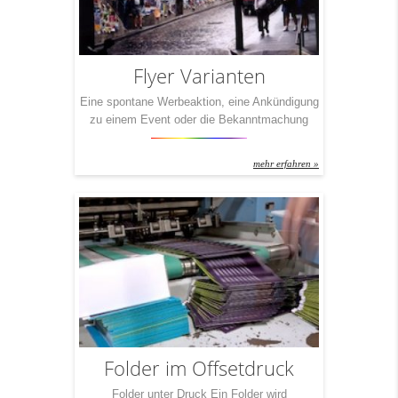
Flyer Varianten
Eine spontane Werbeaktion, eine Ankündigung
zu einem Event oder die Bekanntmachung
einer Großveranstaltung! Flyer erfüllen in
vielerlei Hinsicht ihren Zweck. Ob klein und
mehr erfahren »
handlich oder groß und auffallend. Unsere
Flyer sind hochwertig und dennoch günstig.
Verschiedene Falzarten machen Ihren Flyer
individuell.
Folder im Offsetdruck
Folder unter Druck Ein Folder wird