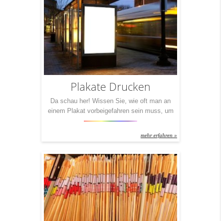
Dinge möglich, die man eigentlich nur aus
dem Magazindruck kennt. Sonderfarben.
Veredelungen in höchster Qualität. […]
Plakate Drucken
Da schau her! Wissen Sie, wie oft man an
einem Plakat vorbeigefahren sein muss, um
es registriert zu haben? Im Schnitt 30 Mal!
Verdammt oft, werden Sie jetzt denken.
mehr erfahren »
Richtig. Aber dies ist ein Mittelwert. Einer, in
den all diese wirklich schlechten Plakate
eingerechnet sind. Machen Sie es besser und
Ihr Plakat wird seine Wirkung […]