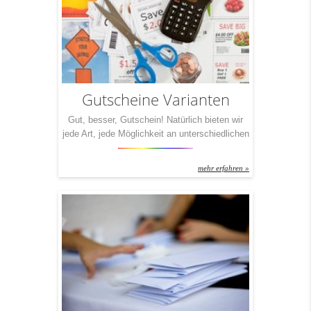
Broschüre den idealen Partner direkt […]
Gutscheine Varianten
Gut, besser, Gutschein! Natürlich bieten wir
jede Art, jede Möglichkeit an unterschiedlichen
Gutschein-Drucken an. Grundsätzlich gilt auch
hier: Geht nicht, gibt‘s nicht. Egal welche
mehr erfahren »
Veredelung Sie wünschen, egal welches
Papier, welches Format – IchDruckDich
macht‘s für Sie auf jeden Fall möglich.
Dennoch haben wir für Sie drei Pakete
geschnürt, die wir Ihnen ob der großen […]